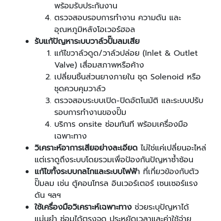
พร้อมรับประกันงาน
ตรวจสอบรอบการทำงาน ความดัน และ
อุณหภูมิหลังโอเวอร์ฮอล
รับแก้ปัญหาระบบวาล์วปั๊มลมเสีย
แก้ไขวาล์วดูด/วาล์วปล่อย (Inlet & Outlet
Valve) เสื่อมสภาพหรือค้าง
เปลี่ยนชิ้นส่วนยางภายใน ชุด Solenoid หรือ
ชุดควบคุมวาล์ว
ตรวจสอบระบบเปิด-ปิดอัตโนมัติ และระบบปรับ
รอบการทำงานของปั๊ม
บริการ onsite ซ่อมทันที พร้อมเครื่องมือ
เฉพาะทาง
วิเคราะห์อาการเสียอย่างละเอียด
ไม่ใช่แค่เปลี่ยนอะไหล่
แต่เราดูถึงระบบโดยรวมเพื่อป้องกันปัญหาซ้ำซ้อน
แก้ไขทั้งระบบกลไกและระบบไฟฟ้
า ที่เกี่ยวข้องกับตัว
ปั๊มลม เช่น ตู้คอนโทรล อินเวอร์เตอร์ เซนเซอร์แรง
ดัน ฯลฯ
ใช้เครื่องมือวิเคราะห์เฉพาะทาง
ช่วยระบุปัญหาได้
แม่นยำ ซ่อมได้ตรงจุด ประหยัดเวลาและค่าใช้จ่าย