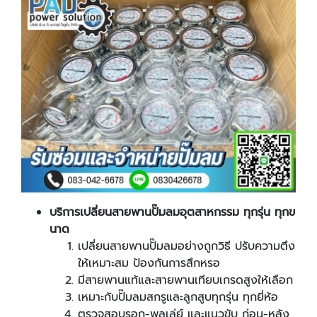
บริการเปลี่ยนสายพานปั๊มลมอุตสาหกรรม ทุกรุ่น ทุกข
นาด
เปลี่ยนสายพานปั๊มลมอย่างถูกวิธี ปรับความตึง
ให้เหมาะสม ป้องกันการสึกหรอ
มีสายพานแท้และสายพานเทียบเกรดสูงให้เลือก
เหมาะกับปั๊มลมสกรูและลูกสูบทุกรุ่น ทุกยี่ห้อ
ตรวจสอบรอก-พูลเล่ย์ และแนวขับ ก่อน-หลัง