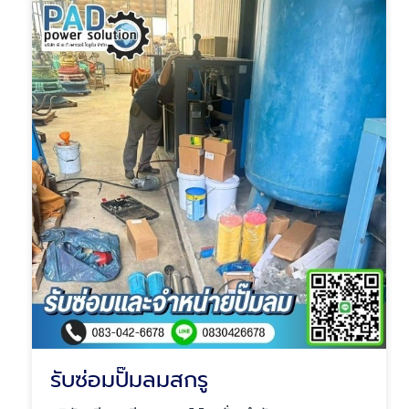
รับซ่อมปั๊มลมสกรู