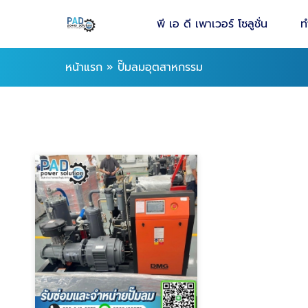
พี เอ ดี เพาเวอร์ โซลูชั่น
ท
หน้าแรก
»
ปั๊มลมอุตสาหกรรม